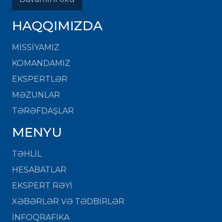
HAQQIMIZDA
MISSIYAMIZ
KOMANDAMIZ
EKSPERTLƏR
MƏZUNLAR
TƏRƏFDAŞLAR
MENYU
TƏHLİL
HESABATLAR
EKSPERT RƏYİ
XƏBƏRLƏR VƏ TƏDBİRLƏR
İNFOQRAFİKA