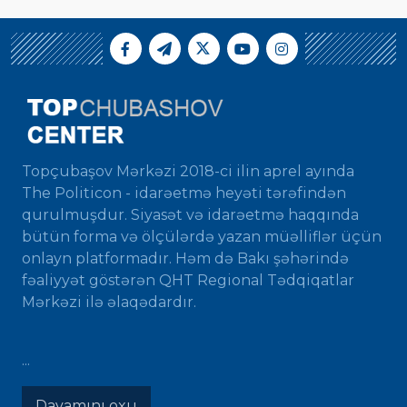
Topçubaşov Mərkəzi 2018-ci ilin aprel ayında
The Politicon - idarəetmə heyəti tərəfindən
qurulmuşdur. Siyasət və idarəetmə haqqında
bütün forma və ölçülərdə yazan müəlliflər üçün
onlayn platformadır. Həm də Bakı şəhərində
fəaliyyət göstərən QHT Regional Tədqiqatlar
Mərkəzi ilə əlaqədardır.
...
Davamını oxu