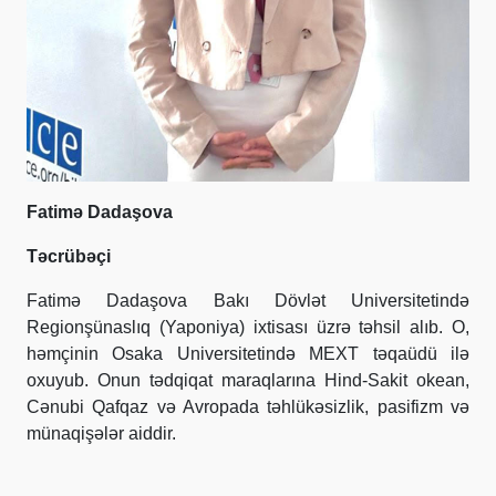
Fatimə Dadaşova
Təcrübəçi
Fatimə Dadaşova Bakı Dövlət Universitetində
Regionşünaslıq (Yaponiya) ixtisası üzrə təhsil alıb. O,
həmçinin Osaka Universitetində MEXT təqaüdü ilə
oxuyub. Onun tədqiqat maraqlarına Hind-Sakit okean,
Cənubi Qafqaz və Avropada təhlükəsizlik, pasifizm və
münaqişələr aiddir.